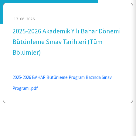
17 .06 .2026
2025-2026 Akademik Yılı Bahar Dönemi
ANA SAYFA
Bütünleme Sınav Tarihleri (Tüm
Bölümler)
KURUMSAL
PERSONEL
2025-2026 BAHAR Bütünleme Program Bazında Sınav
Programı .pdf
BÖLÜMLER
ÖĞRENCİ